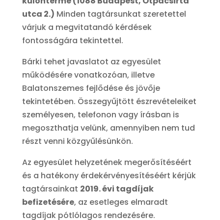
különterme (1088 Budapest, Ötpacsirta
utca 2.)
Minden tagtársunkat szeretettel
várjuk a megvitatandó kérdések
fontosságára tekintettel.
Bárki tehet javaslatot az egyesület
működésére vonatkozóan, illetve
Balatonszemes fejlődése és jövője
tekintetében. Összegyűjtött észrevételeiket
személyesen, telefonon vagy írásban is
megoszthatja velünk, amennyiben nem tud
részt venni közgyűlésünkön.
Az egyesület helyzetének megerősítéséért
és a hatékony érdekérvényesítéséért kérjük
tagtársainkat
2019. évi tagdíjak
befizetésére
, az esetleges elmaradt
tagdíjak pótlólagos rendezésére.