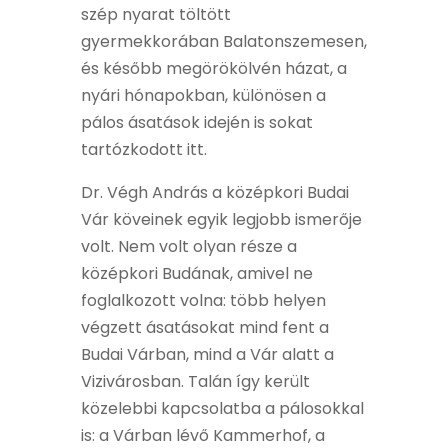
szép nyarat töltött
gyermekkorában Balatonszemesen,
és később megörökölvén házat, a
nyári hónapokban, különösen a
pálos ásatások idején is sokat
tartózkodott itt.
Dr. Végh András a középkori Budai
Vár köveinek egyik legjobb ismerője
volt. Nem volt olyan része a
középkori Budának, amivel ne
foglalkozott volna: több helyen
végzett ásatásokat mind fent a
Budai Várban, mind a Vár alatt a
Vizivárosban. Talán így került
közelebbi kapcsolatba a pálosokkal
is: a Várban lévő Kammerhof, a