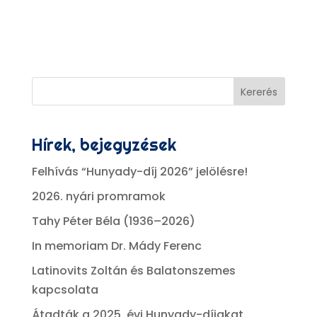
Kererés
Hírek, bejegyzések
Felhívás “Hunyady-díj 2026” jelölésre!
2026. nyári promramok
Tahy Péter Béla (1936–2026)
In memoriam Dr. Mády Ferenc
Latinovits Zoltán és Balatonszemes
kapcsolata
Átadták a 2025. évi Hunyady-díjakat