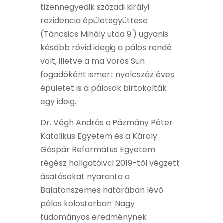
tizennegyedik századi királyi
rezidencia épületegyüttese
(Táncsics Mihály utca 9.) ugyanis
később rövid idegig a pálos rendé
volt, illetve a ma Vörös Sün
fogadóként ismert nyolcszáz éves
épületet is a pálosok birtokolták
egy ideig.
Dr. Végh András a Pázmány Péter
Katolikus Egyetem és a Károly
Gáspár Református Egyetem
régész hallgatóival 2019-től végzett
ásatásokat nyaranta a
Balatonszemes határában lévő
pálos kolostorban. Nagy
tudományos eredménynek