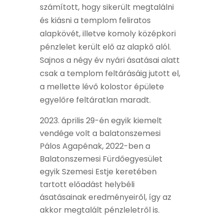
számított, hogy sikerült megtalálni
és kiásni a templom feliratos
alapkövét, illetve komoly középkori
pénzlelet került elő az alapkő alól.
Sajnos a négy év nyári ásatásai alatt
csak a templom feltárásáig jutott el,
a mellette lévő kolostor épülete
egyelőre feltáratlan maradt.
április 29-én egyik kiemelt
vendége volt a balatonszemesi
Pálos Agapénak, 2022-ben a
Balatonszemesi Fürdőegyesület
egyik Szemesi Estje keretében
tartott előadást helybéli
ásatásainak eredményeiről, így az
akkor megtalált pénzleletről is.