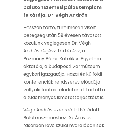
balatonszemesi pálos templom
feltárója, Dr. Végh András
Hosszan tartó, türelmesen viselt
betegség után 59 évesen távozott
közülünk véglegesen Dr. Végh
András régész, történész, a
Pázmány Péter Katolikus Egyetem
oktatója, a budapesti Vármúzeum
egykori igazgatója. Hazai és külföldi
konferenciák rendszeres előadója
volt, aki fontos feladatának tartotta
a tudományos ismeretterjesztést is.
Végh András ezer szállal kötődött
Balatonszemeshez. Az Árnyas
fasorban lévő szülői nyaralóban sok