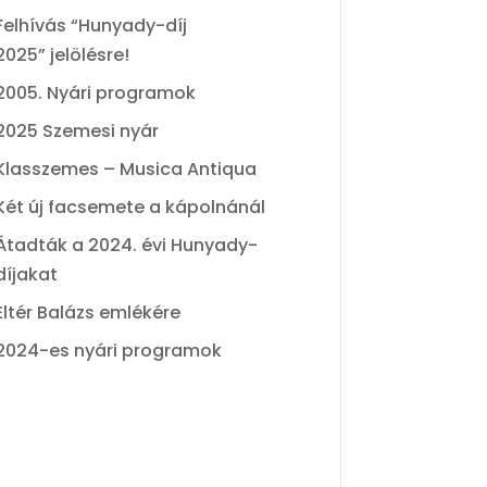
Felhívás “Hunyady-díj
2025” jelölésre!
2005. Nyári programok
2025 Szemesi nyár
Klasszemes – Musica Antiqua
Két új facsemete a kápolnánál
Átadták a 2024. évi Hunyady-
díjakat
Eltér Balázs emlékére
2024-es nyári programok