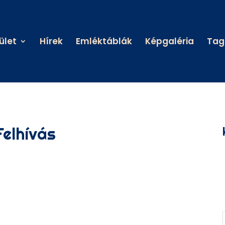
ület
Hírek
Emléktáblák
Képgaléria
Tag
Felhívás