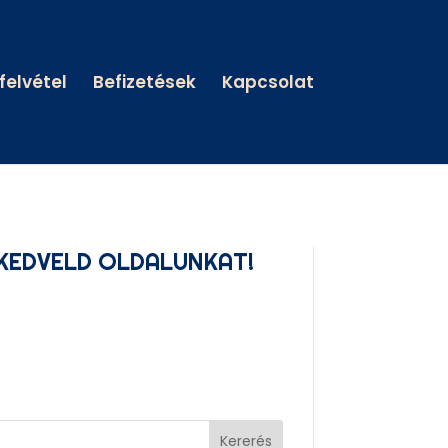
felvétel
Befizetések
Kapcsolat
KEDVELD OLDALUNKAT!
Kererés