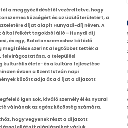
tól a meggyőződésétől vezéreltetve, hogy
tonszemes községért és az üdülőterületért, a
zteletére díjat alapít Hunyadi-díj néven. A
által felkért tagokból álló – Hunydi díj
mesi, és egy, Balatonszemeshez kötődő
 megítélése szerint a legtöbbet tették a
, felvirágoztatása, a települési
ulturális élete- és a kultúra fejlesztése
minden évben a Szent István napi
nyek között adja át a d íjat a díjazott
gfelelő igen sok, kiváló személy él és nyaral
tté válnának az egész közösség számára.
khöz, hogy vegyenek részt a díjazott
lással ellátott ajánlásaikat várjuk