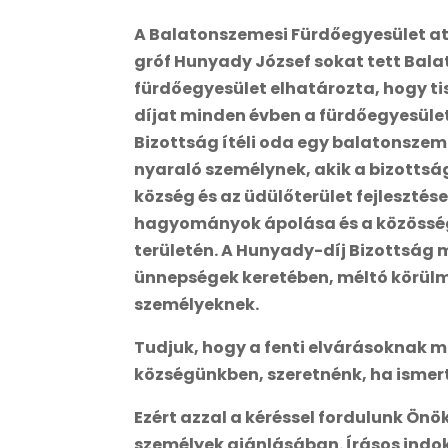
A Balatonszemesi Fürdőegyesület at
gróf Hunyady József sokat tett Bala
fürdőegyesület elhatározta, hogy tis
díjat minden évben a fürdőegyesület 
Bizottság ítéli oda egy balatonsze
nyaraló személynek, akik a bizottság
község és az üdülőterület fejlesztése
hagyományok ápolása és a közösség k
területén. A Hunyady-díj Bizottság 
ünnepségek keretében, méltó körülmé
személyeknek.
Tudjuk, hogy a fenti elvárásoknak me
községünkben, szeretnénk, ha ismer
Ezért azzal a kéréssel fordulunk Önö
személyek ajánlásában. Írásos indok