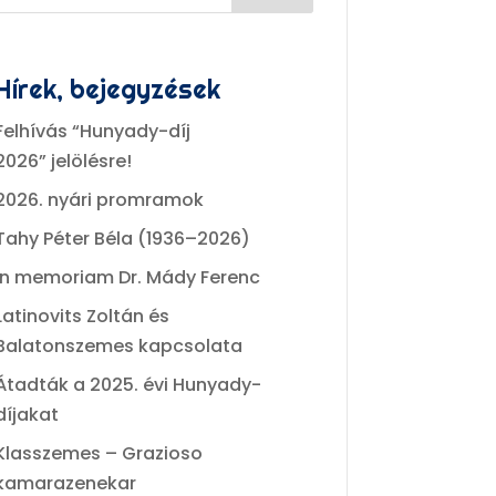
Hírek, bejegyzések
Felhívás “Hunyady-díj
2026” jelölésre!
2026. nyári promramok
Tahy Péter Béla (1936–2026)
In memoriam Dr. Mády Ferenc
Latinovits Zoltán és
Balatonszemes kapcsolata
Átadták a 2025. évi Hunyady-
díjakat
Klasszemes – Grazioso
kamarazenekar