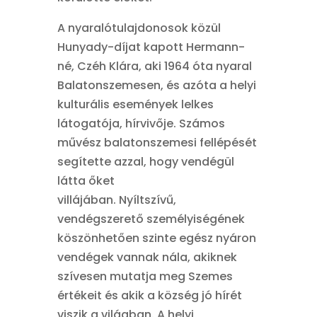
A nyaralótulajdonosok közül
Hunyady-díjat kapott Hermann-
né, Czéh Klára, aki 1964 óta nyaral
Balatonszemesen, és azóta a helyi
kulturális események lelkes
látogatója, hírvivője. Számos
művész balatonszemesi fellépését
segítette azzal, hogy vendégül
látta őket
villájában. Nyíltszívű,
vendégszerető személyiségének
köszönhetően szinte egész nyáron
vendégek vannak nála, akiknek
szívesen mutatja meg Szemes
értékeit és akik a község jó hírét
viszik a világban. A helyi