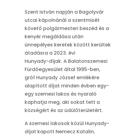
Szent István napján a Bagolyvár
utcai kápolnánál a szentmisét
követő polgármesteri beszéd és a
kenyér megáldása után
ünnepélyes keretek között kerültek
átadásra a 2023. évi
Hunyady-díjak. A Balatonszemesi
Fürdőegyesület által 1995-ben,
gróf Hunyady József emlékére
alapított díjat minden évben egy-
egy szemesi lakos és nyaraló
kaphatja meg, aki sokat tett a
községért és az üdülőterületért.
A szemesi lakosok közül Hunyady-
díjat kapott Nemecz Katalin,