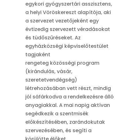
egykori gyógyszertári asszisztens,
a helyi Vöröskereszt alapítója, aki
a szervezet vezetőjeként egy
évtizedig szervezett véradásokat
és tüdőszűréseket. Az
egyházközségi képviselőtestület
tagjaként
rengeteg közösségi program
(kirándulás, vásár,
szeretetvendégség)
létrehozásában vett részt, mindig
jól sáfárkodva a rendelkezésre álló
anyagiakkal. A mai napig aktívan
segédkezik a szentmisék
előkészítésében, zarándokutak
szervezésében, és segíti a
körülötte élőket.