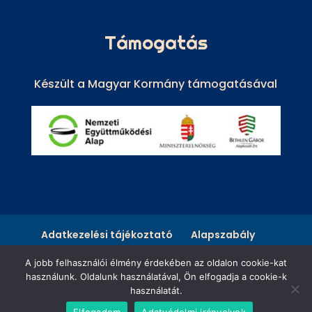
Támogatás
Készült a Magyar Kormány támogatásával
Adatkezelési tájékoztató
Alapszabály
A jobb felhasználói élmény érdekében az oldalon cookie-kat
WeblapDesign Weboldal készítés
|
használunk. Oldalunk használatával, Ön elfogadja a cookie-k
Copyright © Balatonszemesi
használatát.
Elfogadom
Adatvédelmi irányelvek