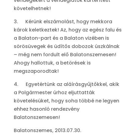
vendégekért a vendéglátók kártérítést
követelhetnek!
3. Kérünk elszámolást, hogy mekkora
károk keletkeztek! Az, hogy az egész falu és
a Balaton-part és a Balaton vizében is
sörösüvegek és üdítős dobozok úszkálnak
– még nem fordult elő Balatonszemesen!
Ahogy hallottuk, a betörések is
megszaporodtak!
4. Egyetértünk az aláírásgyűjtőkkel, akik
a Polgármester úrhoz eljuttatták
követelésüket, hogy soha többé ne legyen
ehhez hasonló rendezvény
Balatonszemesen!
Balatonszemes, 2013.07.30.