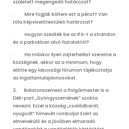
született megengedő határozat?
· Mire fogják költeni ezt a pénzt? Van
róla Képviselőtestületi határozat?
· Hogyan szedték be az IFA-t a strandon
és a parkokban alvó fiataloktól?
· Ha máskor ilyen zajterhelést szeretne a
községnek, akkor az a minimum, hogy
előtte egy lakossági fórumon tájékoztatja
az ingatlantulajdonosokat.
2. Balatonszemest a Polgármester is a
Déli-part „Gyöngyszemének” szokta
nevezni. Ezzel a község „családbarát,
nyugodt” hírnevét rombolja! Ezért az
elmenekülő és a jövőben elmaradó