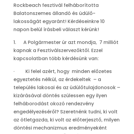
Rockbeach fesztivál felháborította
Balatonszemes állandó és üdülő-
lakosságát egyaránt! Kérdéseinkre 10
napon belül írásbeli választ kérünk!
1. A Polgármester úr azt mondja, 7 milliót
kapnak a Fesztiválszervezőktől. Ezzel
kapcsolatban több kérdésünk van:
· Ki felel azért, hogy minden előzetes
egyeztetés nélkül, az érdekeltek – a
település lakosai és az üdülőtulajdonosok –
kizárásával döntés szülessen egy ilyen
felháborodást okozó rendezvény
engedélyezéséről? Szeretnénk tudni, ki volt
az ötletgazda, ki volt az előterjesztő, milyen
döntési mechanizmus eredményeként